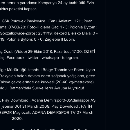
den hemen yararlanın!Kampanya 24 ay taahhütlü Evin 
ıldızı paketini kapsar.

 GSK Pniowek Pawlowice . Canlı Anlatım; H2H; Puan 
şma; 07/03/20: Foto-Higiena Gac: 1 - 3: Polonia Bytom : 
Goczalkowice-Zdroj : 23/11/19: Rekord Bielsko Biala: 0 - 
/19: Polonia Bytom: 0 - 0: Zaglebie II Lubin.

zeti (Video) 29 Ekim 2018, Pazartesi, 17:00. ÖZETİ 
laş. Facebook · twitter · whatsapp · telegram.

lge Müdürlüğü İstanbul Bölge Tahmin ve Erken Uyarı 
Trakya’da halen devam eden sağanak yağışların, gece 
Yalova çevrelerinde de kuvvetli (20-40 kg/metrekare) 
ldu.. Batman'daki Suriyelilerin Avrupa kuyruğu!

 Play Download . Adana Demirspor:1-0:Adanaspor AŞ. 
t. jeoman001 31 March 2008. Play Download . FATİH 
POR Maç özeti. ADANA DEMİRSPOR TV 07 March 
2020.
