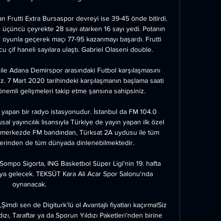
n Frutti Extra Bursaspor devreyi ise 39-45 önde bitirdi. 
ı üçüncü çeyrekte 28 sayı atarken 16 sayı yedi. Potanın 
r oyunla geçerek maçı 77-95 kazanmayı başardı. Frutti 
çif haneli sayılara ulaştı. Gabriel Olaseni double.

 ile Adana Demirspor arasındaki Futbol karşılaşmasını 
niz. 7 Mart 2020 tarihindeki karşılaşmanın başlama saati 
nemli gelişmeleri takip etme şansına sahipsiniz.

 yapan bir radyo istasyonudur. İstanbul da FM 104.0 
al yayıncılık lisansıyla Türkiye de yayın yapan ilk özel 
33 merkezde FM bandından, Türksat 2A uydusu ile tüm 
erinden de tüm dünyada dinlenebilmektedir.

ompo Sigorta, ING Basketbol Süper Ligi'nin 19. hafta 
ıya gelecek. TEKSÜT Kara Ali Acar Spor Salonu'nda 
oynanacak.

mdi sen de Digiturk’lü ol Avantajlı fiyatları kaçırma!Siz 
ızı, Taraftar ya da Sporun Yıldızı Paketleri’nden birine 