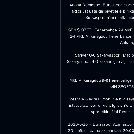
Adana Demirspor Bursaspor maçı ca
aldığı üst üste galibiyetlerle birli
Bursaspor, 5’inci hafta m
GENİŞ ÖZET | Fenerbahçe 2-1 MKE 
2-1 MKE Ankaragücü Fenerbahçe, Sp
Ankarag
Sarıyer 0-0 Sakaryaspor | Maç öze
Sakaryaspor, 4-0 kazandığı maçın rö
MKE Ankaragücü (1-1) Fenerbahçe 
beIN SPORTS 
Restizle 6 adresi, mobil ve bilgisayard
istatistiksel veriler ve bilgiler. Ye
spor etkinliğini Restizle
2020-6-26 · Bursaspor Adanaspor ma
30. haftasında bu akşam saat 20.00