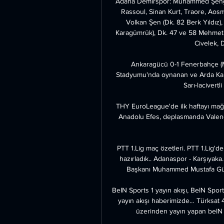
Adana Demirspor: Muhammed Şengez
Rassoul, Sinan Kurt, Traore, Aosm
Volkan Şen (Dk. 82 Berk Yıldız),
Karagümrük), Dk. 47 ve 58 Mehmet 
Civelek, D
Ankaragücü 0-1 Fenerbahçe (M
Stadyumu'nda oynanan ve Arda Kard
Sarı-lacivertl
THY EuroLeague'de ilk haftayı mağl
Anadolu Efes, deplasmanda Valenci
PTT 1.Lig maç özetleri. PTT 1.Lig'd
hazırladık.. Adanaspor - Karşıyaka
Başkanı Muhammed Mustafa Gülta
BeIN Sports 1 yayın akışı, BeIN Sport
yayın akışı haberimizde… Türksat 4
üzerinden yayın yapan beIN S