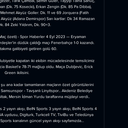
er, Tarık Çamdal, Semih Güler, Tayyip Talha Sanuç, 
an (Dk. 75 Kosecki), Erkan Zengin (Dk. 85 Pa Dibba), 
 Mehmet Akyüz Goller: Dk. 11 ve 69 Jorquera (Fatih 
Akyüz (Adana Demirspor) Sarı kartlar: Dk 34 Ramazan 
k. 84 Zeki Yıldırım, Dk. 90+3.

aç özeti) - Spor Haberler 4 Eyl 2023 — Eryaman 
eşler'in düdük çaldığı maçı Fenerbahçe 1-0 kazandı. 
i takıma galibiyeti getiren golü 60.

ubiyetle kapatan iki ekibin mücadelesinde temsilcimiz 
a Basket'e 78-71 mağlup oldu. Maça Dubljevic, Erick 
Green ikilisini.

e şu ana kadar tamamlanan maçların özet görüntülerini 
. Samsunspor - Tavşanlı Linyitspor.. Akdeniz Belediye 
k, Mersin İdman Yurdu taraftarına müjdeyi verdi..

s 2 yayın akışı, BeIN Sports 3 yayın akışı, BeIN Sports 4 
A uydusu, Digiturk, Turkcell TV, TiviBu ve Teledünya 
ports kanalının güncel yayın akışı sayfamızda…
