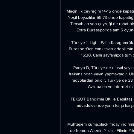
Maçın ilk çeyreğini 14-16 önde kapata
Yeşil-beyazlılar 55-73 önde kapattığ
Timsahları son çeyreği de rahat bi
Extra Bursaspor‘da tam 5 oyuncu 
Türkiye 1. Ligi – Fatih Karagümrük
Eurosport’tan canlı takip edebilirsi
16:30. Canlı sayfamızda tüm ö
Radyo D, Türkiye de ulusal yayın
frekansından yayın yapmaktadır. Ulus
radyolardan biridir. Türkiye de 
Avrupa da ve internet üz
TEKSÜT Bandırma BK ile Beşiktaş S
mücadelesinde yarın karşı karş
Muhteşem cuma,black friday indirimi,Şi
de hemen Ailenin Yıldızı, Filmin Yıld