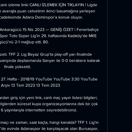
nlı izleme linki CANLI İZLEMEK İÇİN TIKLAYIN ! Ligde 
kte averajla puan cetvelinin ikinci basamağına yerleşen 
ücadelesinde Adana Demirspor’a konuk oluyor.

Ankaragücü 15 Nis 2023 — GENİŞ ÖZET | Fenerbahçe 
or Toto Süper Lig'in 29. haftasında Kadıköy'de MKE 
ücü'nü 2-1 mağlup etti. 80.

ti. TFF 2. Lig Beyaz Grup'ta play-off yarı finalinde 
vanşında deplasmanda Sarıyer ile 0-0 berabere kalarak 
finale yükseldi.

| 27. Hafta - 2018/19 YouTube YouTube 3:30 YouTube 
Arşiv 13 Tem 2023 13 Tem 2023

an giriş için yeni link, canlı maç yayın listesi bilgileri, 
rel liglerden küresel kupa organizasyonlarına dek bir çok 
 6 yayınlarıyla internetten seyredebilirsiniz.

çı ne zaman, saat kaçta, hangi kanalda? TFF 1. Lig'in 
'de evinde Adanaspor ile karşılaşacak olan Bursaspor, 