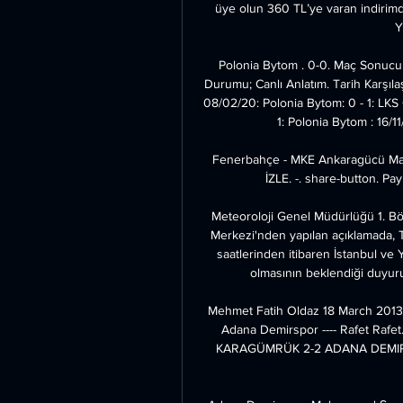
üye olun 360 TL’ye varan indirim
Y
Polonia Bytom . 0-0. Maç Sonucu.
Durumu; Canlı Anlatım. Tarih Karşıla
08/02/20: Polonia Bytom: 0 - 1: LKS 
1: Polonia Bytom : 16/11
Fenerbahçe - MKE Ankaragücü Maç Ö
İZLE. -. share-button. Pay
Meteoroloji Genel Müdürlüğü 1. Bö
Merkezi'nden yapılan açıklamada, 
saatlerinden itibaren İstanbul ve 
olmasının beklendiği duyuru
Mehmet Fatih Oldaz 18 March 2013.
Adana Demirspor ---- Rafet Rafe
KARAGÜMRÜK 2-2 ADANA DEMIRS