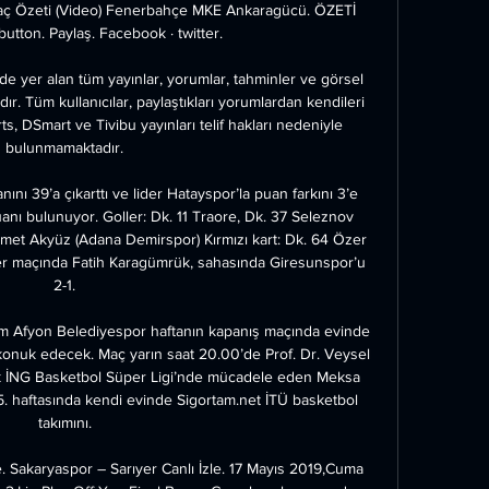
 Özeti (Video) Fenerbahçe MKE Ankaragücü. ÖZETİ 
button. Paylaş. Facebook · twitter.

e yer alan tüm yayınlar, yorumlar, tahminler ve görsel 
ır. Tüm kullanıcılar, paylaştıkları yorumlardan kendileri 
, D­Smart ve Tivibu yayınları telif hakları nedeniyle 
bulunmamaktadır.

ını 39’a çıkarttı ve lider Hatayspor’la puan farkını 3’e 
nı bulunuyor. Goller: Dk. 11 Traore, Dk. 37 Seleznov 
hmet Akyüz (Adana Demirspor) Kırmızı kart: Dk. 64 Özer 
r maçında Fatih Karagümrük, sahasında Giresunspor’u 
2-1.

ım Afyon Belediyespor haftanın kapanış maçında evinde 
konuk edecek. Maç yarın saat 20.00’de Prof. Dr. Veysel 
k İNG Basketbol Süper Ligi’nde mücadele eden Meksa 
5. haftasında kendi evinde Sigortam.net İTÜ basketbol 
takımını.

. Sakaryaspor – Sarıyer Canlı İzle. 17 Mayıs 2019,Cuma 