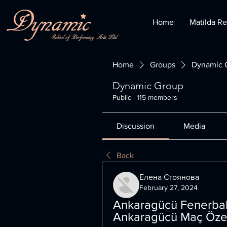
Home
Matilda Re
Home
Groups
Dynamic 
Dynamic Group
Public
·
115 members
Discussion
Media
Back
Елена Стоянова
February 27, 2024
Ankaragücü Fenerbah
Ankaragücü Maç Özeti