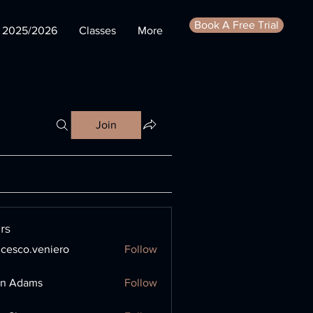
Book A Free Trial
s 2025/2026
Classes
More
Join
rs
ncesco.veniero
Follow
o.veniero
en Adams
Follow