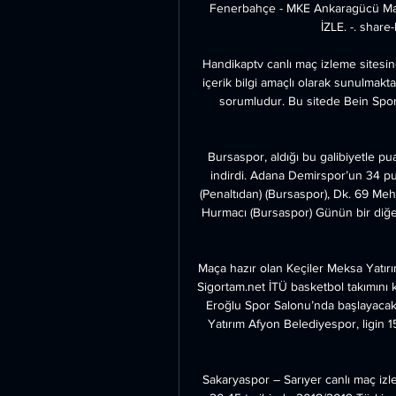
Fenerbahçe - MKE Ankaragücü Maç
İZLE. -. share-
Handikaptv canlı maç izleme sitesind
içerik bilgi amaçlı olarak sunulmaktad
sorumludur. Bu sitede Bein Sports
Bursaspor, aldığı bu galibiyetle puan
indirdi. Adana Demirspor’un 34 pua
(Penaltıdan) (Bursaspor), Dk. 69 Me
Hurmacı (Bursaspor) Günün bir diğe
Maça hazır olan Keçiler Meksa Yatır
Sigortam.net İTÜ basketbol takımını 
Eroğlu Spor Salonu’nda başlayaca
Yatırım Afyon Belediyespor, ligin 1
Sakaryaspor – Sarıyer canlı maç izle