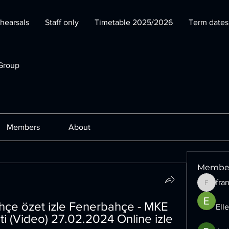
hearsals
Staff only
Timetable 2025/2026
Term date
Group
Members
About
Membe
fra
francesc
çe özet izle Fenerbahçe - MKE 
Ell
 (Video) 27.02.2024 Online izle