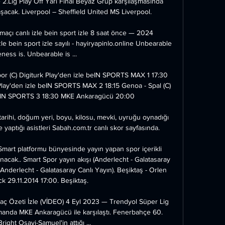
2.Lig Play Off Yarı Final Beyaz Grup karşılaşmasında 
şacak. Liverpool – Sheffield United MS Liverpool.

çı canlı izle bein sport izle 8 saat önce — 2024 
 bein sport izle sayılı - hayiryapinlo.online Unbearable 
ness is. Unbearable is ...

r (C) Digiturk Play'den izle beIN SPORTS MAX 1 17:30 
Play'den izle beIN SPORTS MAX 2 18:15 Genoa - Spal (C) 
 beIN SPORTS 3 18:30 MKE Ankaragücü 20:00

hi, doğum yeri, boyu, kilosu, mevki, uyruğu oynadığı 
e yaptığı asistleri Sabah.com.tr canlı skor sayfasında.

Smart platformu bünyesinde yayın yapan spor içerikli 
acak.. Smart Spor yayın akışı (Anderlecht - Galatasaray 
(Anderlecht - Galatasaray Canlı Yayın). Beşiktaş - Orlen 
ck 29.11.2014 17:00. Beşiktaş.

 Özeti İzle (VİDEO) 4 Eyl 2023 — Trendyol Süper Lig 
anda MKE Ankaragücü ile karşılaştı. Fenerbahçe 60. 
right Osayi-Samuel'in attığı ...
