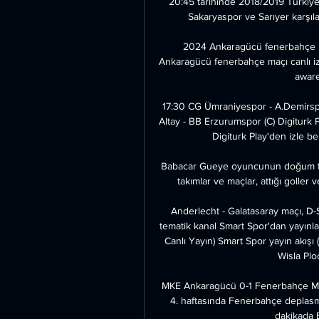
20:45 tarihinde 2018/2019 Türkiye 
Sakaryaspor ve Sarıyer karşıla
2024 Ankaragücü fenerbahçe ma
Ankaragücü fenerbahçe maçı canlı izle
aware
17:30 CG Ümraniyespor - A.Demirspo
Altay - BB Erzurumspor (C) Digiturk 
Digiturk Play'den izle
Babacar Gueye oyuncunun doğum tari
takımlar ve maçlar, attığı goller v
Anderlecht - Galatasaray maçı, D-
tematik kanal Smart Spor'dan yayınlan
Canlı Yayın) Smart Spor yayın akışı 
Wisla Plo
MKE Ankaragücü 0-1 Fenerbahçe Maç
4. haftasında Fenerbahçe deplasm
dakikada B