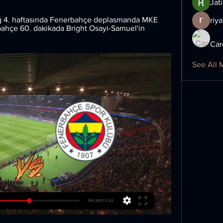
Jat
g 4. haftasında Fenerbahçe deplasmanda MKE 
riya
bahçe 60. dakikada Bright Osayi-Samuel'in 
Car
See All 