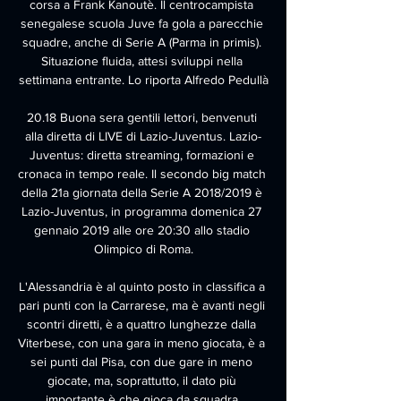
corsa a Frank Kanoutè. Il centrocampista 
senegalese scuola Juve fa gola a parecchie 
squadre, anche di Serie A (Parma in primis). 
Situazione fluida, attesi sviluppi nella 
settimana entrante. Lo riporta Alfredo Pedullà

20.18 Buona sera gentili lettori, benvenuti 
alla diretta di LIVE di Lazio-Juventus. Lazio-
Juventus: diretta streaming, formazioni e 
cronaca in tempo reale. Il secondo big match 
della 21a giornata della Serie A 2018/2019 è 
Lazio-Juventus, in programma domenica 27 
gennaio 2019 alle ore 20:30 allo stadio 
Olimpico di Roma.

L'Alessandria è al quinto posto in classifica a 
pari punti con la Carrarese, ma è avanti negli 
scontri diretti, è a quattro lunghezze dalla 
Viterbese, con una gara in meno giocata, è a 
sei punti dal Pisa, con due gare in meno 
giocate, ma, soprattutto, il dato più 
importante è che gioca da squadra.
