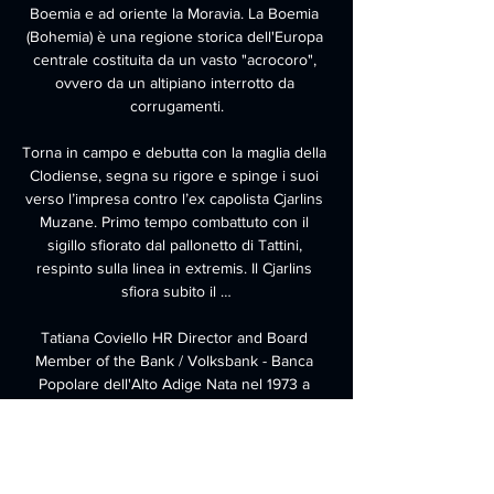
Boemia e ad oriente la Moravia. La Boemia 
(Bohemia) è una regione storica dell'Europa 
centrale costituita da un vasto "acrocoro", 
ovvero da un altipiano interrotto da 
corrugamenti.

Torna in campo e debutta con la maglia della 
Clodiense, segna su rigore e spinge i suoi 
verso l’impresa contro l’ex capolista Cjarlins 
Muzane. Primo tempo combattuto con il 
sigillo sfiorato dal pallonetto di Tattini, 
respinto sulla linea in extremis. Il Cjarlins 
sfiora subito il …

Tatiana Coviello HR Director and Board 
Member of the Bank / Volksbank - Banca 
Popolare dell'Alto Adige Nata nel 1973 a 
Merano, è Direttore Risorse Umane in Banca 
Popolare - Volksbank. Tatiana Coviello è la 
prima donna a far parte del Consiglio di 
direzione della Banca.
