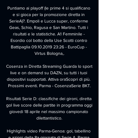
Puntiamo ai playoff (le prime 4 si qualificano 
e si gioca per la promozione diretta in 
SerieA)?. Empoli e Lucca super, conferme 
Geas, Schio, Ragusa e San Martino. Tutti i 
risultati e le statistiche. A1 Femminile - 
Esordio col botto della Use Scotti contro 
Battipaglia 09.10.2019 23:26 - EuroCup - 
Virtus Bologna,.

Cosenza in Diretta Streaming Guarda lo sport 
live e on demand su DAZN, su tutti i tuoi 
dispositivi supportati. Attiva oraScopri di più. 
Prossimi eventi. Parma - CosenzaSerie BKT.

Risultati Serie D: classifiche dei gironi, diretta 
gol live score delle partite in programma oggi 
giovedi 18 aprile nel massimo campionato 
dilettantistico.

Highlights video Parma-Genoa: gol, tabellino 
e azioni della 8a giornata di Serie A. Parma 