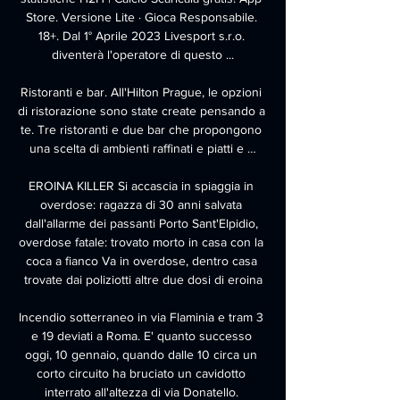
Store. Versione Lite · Gioca Responsabile. 
18+. Dal 1° Aprile 2023 Livesport s.r.o. 
diventerà l'operatore di questo ...

Ristoranti e bar. All'Hilton Prague, le opzioni 
di ristorazione sono state create pensando a 
te. Tre ristoranti e due bar che propongono 
una scelta di ambienti raffinati e piatti e …

EROINA KILLER Si accascia in spiaggia in 
overdose: ragazza di 30 anni salvata 
dall'allarme dei passanti Porto Sant'Elpidio, 
overdose fatale: trovato morto in casa con la 
coca a fianco Va in overdose, dentro casa 
trovate dai poliziotti altre due dosi di eroina

Incendio sotterraneo in via Flaminia e tram 3 
e 19 deviati a Roma. E' quanto successo 
oggi, 10 gennaio, quando dalle 10 circa un 
corto circuito ha bruciato un cavidotto 
interrato all'altezza di via Donatello. 