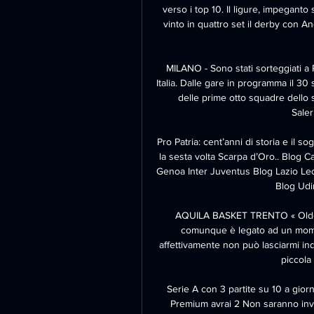
verso i top 10. Il ligure, impeganto
vinto in quattro set il derby con An
MILANO - Sono stati sorteggiati a 
Italia. Dalle gare in programma il 30
delle prime otto squadre dello s
Saler
Pro Patria: cent’anni di storia e il s
la sesta volta Scarpa d’Oro.. Blog C
Genoa Inter Juventus Blog Lazio L
Blog Udin
AQUILA BASKET TRENTO « Older 
comunque è legato ad un moment
affettivamente non può lasciarmi indi
piccola
Serie A con 3 partite su 10 a gio
Premium avrai 2 Non saranno invec