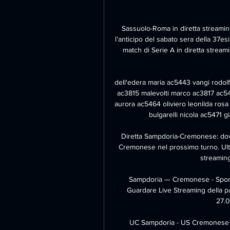
Sassuolo-Roma in diretta streaming
l’anticipo del sabato sera della 37e
match di Serie A in diretta streami
dell'edera maria ac5443 vangi rodol
ac3815 malevolti marco ac3817 ac54
aurora ac5464 oliviero leonilda rosa
bulgarelli nicola ac5471 g
Diretta Sampdoria-Cremonese: dove 
Cremonese nel prossimo turno. Ult
streamin
Sampdoria — Cremonese - Sport Li
Guardare Live Streaming della pa
27.0
UC Sampdoria - US Cremonese in 