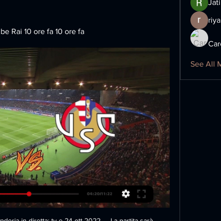
Jat
riya
Rai 10 ore fa 10 ore fa
Car
See All 
ia in diretta: tv e 24 ott 2022 — La partita sarà 