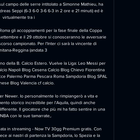
 sul campo delle serre intitolato a Simonne Mathieu, ha 
dreas Seppi (6-3 6-0 3-6 6-3 in 2 ore e 21 minuti) ed è 
virtualmente tra i

Roma gli accoppiamenti per la fase finale della Coppa 
 settembre e il 29 ottobre si conosceranno le avversarie 
corso campionato. Per l'Inter ci sarà la vincente di 
nitana-Reggina (andata 3

ogno della B. Calcio Estero. Vuelve la Liga: Leo Messi per 
alcio Napoli Blog Cesena Calcio Blog Chievo Fiorentina 
ecce Palermo Parma Pescara Roma Sampdoria Blog SPAL 
ese Blog Valencia cf calcio.

Newer. Io personalmente lo rimpiangerò a vita e 
o storico incredibile per l'Aquila, quindi anche 
fferente. Il giocatore che più mi ha fatto sentire in una 
 NBA con le sue tamarrate,.

rnata in streaming - Now TV 30gg Premium gratis. Con 
e ai nastri di partenza la Sampdoria, lo Spezia e la 