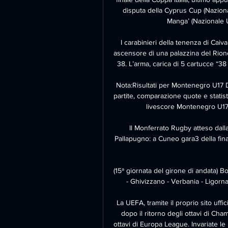
disputa della Cyprus Cup (Nazional
Manga’ (Nazionale U
I carabinieri della tenenza di Cai
ascensore di una palazzina del Rion
38. L’arma, carica di 5 cartucce “38
Nota:Risultati per Montenegro U17 D ne
partite, comparazione quote e statist
livescore Montenegro U17 D 
Il Monferrato Rugby atteso dalla 
Pallapugno: a Cuneo gara3 della fina
(15ª giornata del girone di andata) B
- Ghivizzano - Verbania - Ligorn
La UEFA, tramite il proprio sito uffic
dopo il ritorno degli ottavi di Cham
ottavi di Europa League. Invariate le