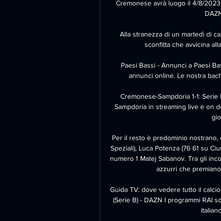
Cremonese avrà luogo il 4/8/2023, al
DAZN 
Alla stranezza di un martedì di c
sconfitta che avvicina all
Paesi Bassi - Annunci a Paesi Bass
annunci online. Le nostra bache
Cremonese-Sampdoria 1-1: Serie
Sampdoria in streaming live e on de
gio
Per il resto è predominio nostrano, co
Speziali), Luca Potenza (76 61 su Ciur
numero 1 Matej Sabanov. Tra gli inco
azzurri che premiano 
Guida TV: dove vedere tutto il calc
(Serie B) - DAZN I programmi RAI sono 
italian