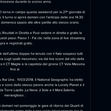
trocesse durante lo scorso anno.

D torna in campo questo weekend per la 27ª giornata di 
. Il turno si aprirà domani con l'anticipo delle ore 14.30 
domenica spazio alle altre partite allo stesso orario.

sultati in Diretta e Puoi vedere in diretta e gratis la 
ti passi: Passo 1 - Fai clic nella zona di live streaming 
pra e registrati gratis.

 dell'ultimo doppio ha tenuto con il fiato sospeso tutti 
a sugli spalti messinesi, sia dal live score dal sito della 
ra il CT Maglie e la capolista del girone CT Vela Messina 
fino al

u Rai Uno . 11/03/2018. Il National Geographic ha eletto 
 e sono dello stesso parere anche la Lonely Planet e il 
a Torre Lapillo ,La Neve ,il Sole e il Mare.Salentu 
meraviglioso .

domani nel pomeriggio le gare di ritorno dei Quarti di 
puntamento prima della lunga sosta internazionale per la 