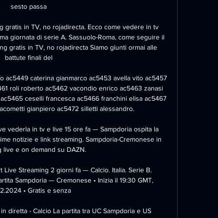
sesto passa

 gratis in TV, no rojadirecta. Ecco come vedere in tv 
sima giornata di serie A. Sassuolo-Roma, come seguire il 
ng gratis in TV, no rojadirecta Siamo giunti ormai alle 
battute finali del

fo ac5449 caterina gianmarco ac5453 avella vito ac5457 
61 roli roberto ac5462 vacondio enrico ac5463 zanasi 
 ac5465 ceselli francesca ac5466 franchini elisa ac5467 
iacometti gianpiero ac5472 silletti alessandro.

vederla in tv e live 15 ore fa — Sampdoria ospita la 
ime notizie e link streaming. Sampdoria-Cremonese in 
g live e on demand su DAZN.

ve Streaming 2 giorni fa — Calcio. Italia. Serie B. 
rtita Sampdoria — Cremonese • Inizia il 19:30 GMT, 
2.2024 • Gratis e senza

diretta - Calcio La partita tra UC Sampdoria e US 