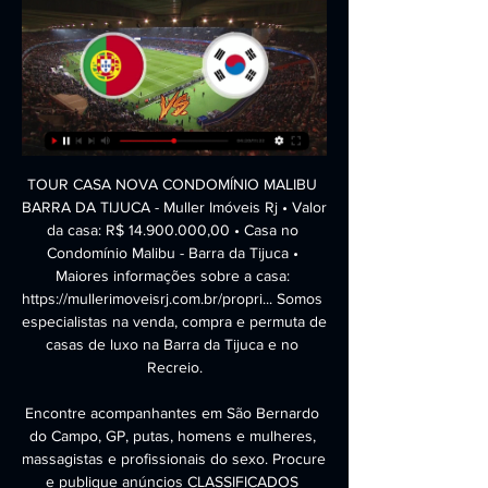
TOUR CASA NOVA CONDOMÍNIO MALIBU BARRA DA TIJUCA - Muller Imóveis Rj • Valor da casa: R$ 14.900.000,00 • Casa no Condomínio Malibu - Barra da Tijuca • Maiores informações sobre a casa: https://mullerimoveisrj.com.br/propri... Somos especialistas na venda, compra e permuta de casas de luxo na Barra da Tijuca e no Recreio.

Encontre acompanhantes em São Bernardo do Campo, GP, putas, homens e mulheres, massagistas e profissionais do sexo. Procure e publique anúncios CLASSIFICADOS eróticos GRÁTIS em Skokka.com - …

Março 2016 . Dia: 22 e 24/03 - Coleta de papanicolau e orientações sobre a saúde da mulher em parceria com Mix Dance. Local: Casa da Cultura Profª Maria de Lourdes de …

XV DE PIRACICABA. De bem. conseguiu a classificação com três rodadas de antecedência e que a derrota na sexta-feira passada por 2 a 1 para o Atibaia, no 'Barão de Serra. Com a derrota, o Alvinegro perdeu uma invencibilidade de sete jogos na competição. “Ninguém que vive no mundo do futebol gosta de perder. A gente estava com.

Na transmissão ao vivo do jogo Vitoria de Setubal x Rio Ave, você pode assistir os objetivos da partida, as cartas que os jogadores (amarelo ou vermelho) vêem e o minuto imediato da partida ao mesmo tempo. Contar a partida entre Vitoria de Setubal – Rio Ave (18-05-2019)

Coreia do Sul x Portugal ao vivo na Copa: onde assistir e 02/12/2022 — Confira também escalação provável da Coreia do Sul e Portugal, que jogam pela Copa do Mundo 2022 hoje (02/12); veja ainda onde assistir ao ...

O Campeonato de Portugal de 2018–19 é a 6.ª edição do Campeonato de Portugal, o primeiro nível não-profissional do futebol português. Esta edição conta com uma alteração no seu formato, sendo o primeiro ano que terá 72 equipas, divididas por 4 séries.

ECY2017: Eslovénia está fora da primeira edição do concurso Nuno Carrilho 26.11.16 ECY2017 , Eslovénia , RTVSLO A emissora eslovena RTVSLO anunciou que não integrará o lote de participantes da primeira edição do Eurovision Choir of the Year.

Após um dia inteiro a praticar a modalidade pela qual apaixonaram-se, todos os praticantes tiveram direito a entrada na Arena para assistir ao vivo ao jogo da Ovarense, sendo chamados ao centro do campo durante o intervalo para receber os merecidos prémios e a saudação do público presente.

Ainda na luta por uma vaga nas semifinais do Campeonato Brasileiro de Futebol Feminino, América (MG) e Flamengo jogam na tarde desta quarta-feira (14). A partida, que será disputada na Arena do Jacaré (na cidade de Sete Lagoas, Minas Gerais), terá transmissão ao vivo …

- O prazer em visitar Piracicaba, no interior do Estado de So Paulo (Brasil), a 145 km da capital, j comea pela beleza e segurana das rodovias que do

Oliveirense qualifica-se para a final da Liga de basquetebol A campeã nacional Oliveirense apurou-se esta quinta-feira para a final dos play-offs da Liga de basquetebol, ao triunfar em casa da Ovarense por 93-73, vencendo a série por 3-0, depois de duas vitórias folgadas em Oliveira de Azeméis.

Início Tags Ao vivo. Tag: Ao vivo.. direto da Paróquia Nossa Senhora de Aparecida, em Limeira, a Missa da Padroeira. A transmissão acontece a partir das 8h45 em nossa página oficial no Facebook. Acompanhe esse ato de fé e aproveite para deixar os. AO VIVO – União Barbarense x Independente. 1 maio, 2019 16:18. Futebol. Leia mais.

Vasco da Gama vs. Cruzeiro - 3 maio 2018 - Soccerway. Bahasa - Indonesia; Chinese (simplified) Deutsch; English - Australia; English - Canada; English - Ghana;. Copa Libertadores da América; Copa Bridgestone Sul-Americana; Ver tudo. National; Copa do Mundo; Jogos Olímpicos; Euro 2016; Copa América; Gold Cup; Copa da Ásia;

Acesse esse link para saber mais sobre essa oportunidade única de como viver trabalhando na internet com um método garantido e diferente de tudo que você já viu: ,. ” COM ESSE FUTEBOL O FLAMENGO GANHA A LIBERTADORES ? ” – DISCUSSÃO AUP 08/04/2019.

Aninhado em um grande 6.000 m2. lote cercado por belos jardins bem cuidados ergue-se esta casa de família muito impressionante. Localizado em uma localização...

Home / Agenda da TV / assistir online / futebol / horários / jogos ao vivo / jogos na internet / programação / transmissão / TV / Jogos de domingo ao vivo na TV e Internet; veja programação (12/5/2019). Brasilis x União Barbarense - MYCUJOO.TV (FPF TV) 10h00 - Campeonato Paulista Segunda Divisão: Assisense x Marília - MYCUJOO.TV.

24 de março de 2019, 24/03/2019,Bragantino x Ponte preta 2019,Bragantino,Ponte preta,Paulista 2019,NABI ABI CHEDID,Grátis em HD,Como assistir AO VIVO Grátis em HD,Como assistir AO VIVO,Como assistir AO VIVO Grátis,futebol ao vivo,futebol,assistir futebol ao vivo,ao vivo,noticias do futebol,futebol ao vivo no youtube,futebol ao vivo hoje.

Agora a coisa mudou, muita gente achando que o Vasco se acertou e que o Cruzeiro está meio morto no momento. O Vasco cansa de surpreender a gente, e o Cruzeiro no Mineirão o Vasco quase nunca vence. Lembrei agora que ganhamos de 1x0 lá …

Que eu saiba o Benfica não joga sozinho, faz parte de uma liga profissional, logo os direitos televisivos devem ser encarados como um todo, mas isto é uma opinião pessoal com a qual pode ou não concordar. Mas em relação a afirmação o Benfica é o maior clube e …

Vê todos os autocarros entre Loulé e Olhão, e retorno. CheckMyBus, o portal de busca de autocarros, onde encontras as ligações mais convenientes para ti.

254 imóveis a partir de R$ 210.000. Encontre as melhores ofertas de bairro nova rj tijuca. Rj-60-barra da tijuca-3.750.000,00 excelente casa no condomínio nova ipanema. Barra da tijuca, rio de janeirorj. Primeiro andar composto por espaçosos salões. Apartamento no cidade jardim | rio de janeiro - r

Coreia do Sul x Portugal: veja onde assistir, escalações e 01/12/2022 — Os portugueses, por sua vez, já estão garantidos na próxima fase. Globo, sportv, ge e Globoplay transmitem ao vivo - clique aqui para assistir ...

Basquetebol: Oliveirense vence Ovarense é a primeira finalista ‏Campeã em título levou a melhor sobre a Ovarense em três jogos Maisfutebol . Desporto 26 mai, 01:06. Basquetebol: Oliveirense venceu Ovarense e está a uma vitória da final. Campeões nacionais venceram por 94-68.

Skokka Belo Horizonte. Louca para vivermos o que nao vivemos ainda. Oii sou Gi... atendo em um ap discretissimo na regiao central. Atendimento completo... oral babadinho bebo todo o l

South Korea - Portugal placar ao vivo, H2H e escalações Coréia do Sul está enfrentando Portugal começando em 2 de dez. de 2022 às 15:00 UTC no Education City Stadium estadio, Al Rayyan cidade, Qatar. A partida faz ...

Análise da partida: Internacional x Santos . Com 38 pontos ganhos, o Internacional está na sexta posição, porém, não vence a quatro jogos. Juntando isso com a perda do título da Copa do Brasil e a eliminação na Libertadores, o treinador Odair Hellmann foi demitido da equipe.

Coreia do Sul x Portugal: veja onde assistir o duelo pelo 01/12/2022 — A partida será transmitida ao vivo pela Globo, na TV aberta, pelo canal SporTV, e também pelas plataformas de streaming Fifa+ e Globoplay. Você ...

Coreia do Sul x Portugal ao vivo na Copa do Mundo 02/12/2022 — Que horas começa e onde assistir ao vivo Coreia do Sul x Portugal. A partida entre Coreia do Sul x Portugal, ao 12h, será transmitida peloTV ...

Coreia do Sul 2-1 Portugal (2 de dez, 2022) Placar Final AO VIVO. Tempo restante -0:00. 1x. axa de reprodução. Capítulos. Capítulos Cristiano Ronaldo e Son se encontram e trocam abraço antes de Coreia do Sul x ...

Tem-se sobreposto a outras da zona leste e é, sem dúvida, a que teve maior expansão pelo território da actual Angola, desde a Lunda Norte ao Cuando-Cubango. Kwanyama (Cuanhama ou oxikwanyama),nhaneca (ou nyaneca) e sobre tudo o umbundo são outras línguas de origem bantu faladas em Angola.

Coreia do Sul x Portugal - Ao vivo - Copa do Catar - Minuto 02/12/2022 — COMO FOI O JOGO: A Coreia do Sul garantiu a vaga para as oitavas de final da Copa do Mundo, ao bater Portugal de virada por 2 a 1 nesta ...

Coreia do Sul x Portugal | Grupo H | Copa do Mundo ... agora e descubra todos os conteúdos do FIFA+. Todo o futebol do mundo e conteúdos exclusivos! Hamburger icon. HOME. LIVE. ORIGINAIS. ARQUIVO. close icon search ...

Ainda na luta por uma vaga nas semifinais do Campeonato Brasileiro de Futebol Feminino, América (MG) e Flamengo jogam na tarde desta quarta-feira (14). A partida, que será disputada na Arena do Jacaré (na cidade de Sete Lagoas, Minas Gerais), terá transmissão ao vivo …

Conferência Conectados dentro São Paulo, Igreja Batista das Nações, Sexta, 06. Abril 2018 - Cremos que nos últimos dias Deus derramará mais do seu Espírito Santo, como diz a palavra. Entendemos que...

Gol e melhores momentos de Cruzeiro 1 x 0 Vasco pelo Campeonato Brasileiro 2019 Assistir minuto a minuto da partida entre Cruzeiro x Vasco ao vivo hoje pelo Campeonato Brasileiro 2019. Horário do jogo: 19h. Acompanhe todos os lances no tempo real da VAVEL Brasil!

Coreia do Sul x Portugal: onde assistir, horário e escalações 02/12/2022 — vivo e de graça Coreia do Sul e Portugal se enfrentam hoje (2), às 12h (de Brasília) ...

COREIA DO SUL X PORTUGAL AO VIVO ONLINE 02/12/2022 — ONDE ASSISTIR O JOGO DE PORTUGAL HOJE AO VIVO? Todos os jogos da Copa do Mundo do Catar terão transmissão na TV brasileira. Na TV aberta, as ...

05 de julho de 2019, 21h00, Palácio da Bolsa (Porto) A Liga Portugal informa que decorrerá hoje, 05 de julho de 2019, pelas 21h00, o Kick-Off da época 2019-2020.

As atenções da jornada estão todas voltadas para o clássico, mas antes há o ‘Sporting – Belenenses’ em direto na SportTV. O canal de desporto transmite em direto e em exclusivo, daqui a pouco, a partir das 18h15, o dérbi lisboeta que pode mexer com a liderança da tabela. O Sporting vive a segunda melhor sequência de jogos da época.

O Santos não contará com Diego Pituca, suspenso, para enfrentar o Flamengo no próximo sábado, às 17h (de Brasília), no Maracanã, pela 19ª e últ