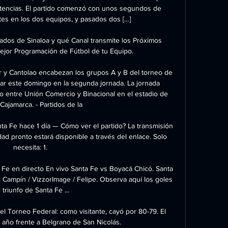
istencias. El partido comenzó con unos segundos de 
es en los dos equipos, y pasados dos […]

os de Sinaloa y qué Canal transmite los Próximos 
ejor Programación de Fútbol de tu Equipo.

gar y Cantolao encabezan los grupos A y B del torneo de 
nar este domingo en la segunda jornada. La jornada 
o entre Unión Comercio y Binacional en el estadio de 
ajamarca. - Partidos de la

a Fe hace 1 día — Cómo ver el partido? La transmisión 
dad pronto estará disponible a través del enlace. Solo 
necesita: 1.

Fe en directo En vivo Santa Fe vs Boyacá Chicó. Santa 
 Campín / VizzorImage / Felipe. Observa aquí los goles 
 triunfo de Santa Fe ...

 el Torneo Federal: como visitante, cayó por 80-79. El 
 año frente a Belgrano de San Nicolás.
