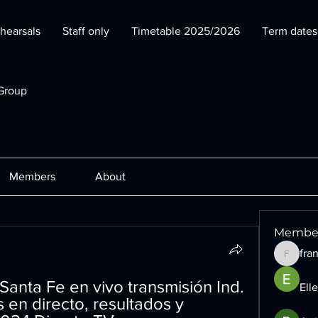
hearsals
Staff only
Timetable 2025/2026
Term date
Group
Members
About
Membe
fra
francesc
anta Fe en vivo transmisión Ind. 
Ell
en directo, resultados y 