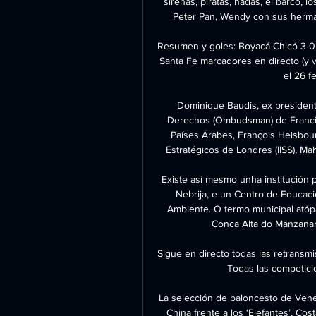
sirenas, piratas, hadas, el barco, l
Peter Pan, Wendy con sus herman
Resumen y goles: Boyacá Chicó 3-0 
Santa Fe marcadores en directo (y v
el 26 fe
Dominique Baudis, ex president
Derechos (Ombudsman) de Francia,
Países Árabes, François Heisbourg
Estratégicos de Londres (IISS), Mah
Existe así mesmo unha institución 
Nebrija, e un Centro de Educaci
Ambiente. O termo municipal atópa
Conca Alta do Manzanar
Sigue en directo todas las retransmi
Todas las competicio
La selección de baloncesto de Venezu
China frente a los ‘Elefantes’, Cost