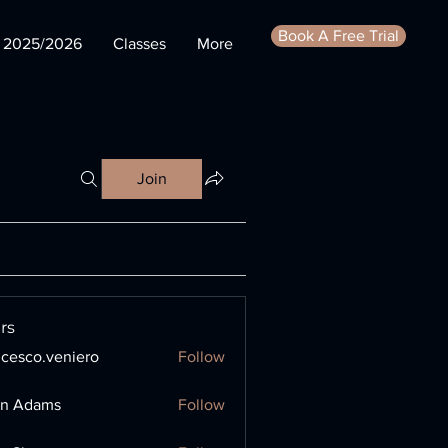
Book A Free Trial
s 2025/2026
Classes
More
Join
rs
ncesco.veniero
Follow
o.veniero
en Adams
Follow