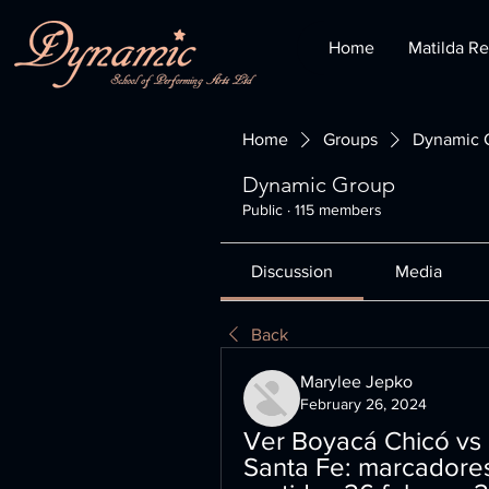
Home
Matilda Re
Home
Groups
Dynamic 
Dynamic Group
Public
·
115 members
Discussion
Media
Back
Marylee Jepko
February 26, 2024
Ver Boyacá Chicó vs S
Santa Fe: marcadores 