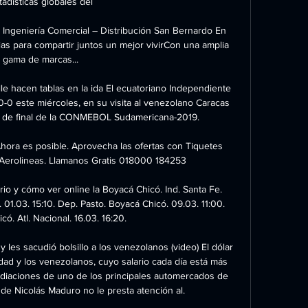
tadísticas globales del

l o Ingeniería Comercial – Distribución San Bernardo En 
s para compartir juntos un mejor vivirCon una amplia 
gama de marcas...

e hacen tablas en la ida El ecuatoriano Independiente 
-0 este miércoles, en su visita al venezolano Caracas 
os de final de la CONMEBOL Sudamericana-2019.

ora es posible. Aprovecha las ofertas con Tiquetes 
erolineas. Llamanos Gratis 018000 184253

io y cómo ver online la Boyacá Chicó. Ind. Santa Fe. 
 01.03. 15:10. Dep. Pasto. Boyacá Chicó. 09.03. 11:00. 
ó. Atl. Nacional. 16.03. 16:20.

y les sacudió bolsillo a los venezolanos (video) El dólar 
dad y los venezolanos, cuyo salario cada día está más 
diaciones de uno de los principales automercados de 
de Nicolás Maduro no le presta atención al.
