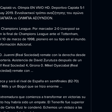
Capiatá vs. Olimpia EN VIVO HD. Deportivo Capiata 5-1 
uay 2019. Ενναλακτικοί τρόποι αναζήτησης του αγώνα 
ΑΠΙΑΤΑ vs ΟΛΙΜΠΙΑ ΑΣΟΥΝΣΙΟΝ.

 Champions League. Por marcador 2-0 Liverpool se 
la final de Champions League ante el Tottenham, 
el 10 de marzo de 1998, pionero en su tipo en el mundo. 
nformación Adicional.

0. Juanmi (Real Sociedad) remate con la derecha desde 
 portería. Asistencia de David Zurutuza después de un 
 Real Sociedad 4, Girona 0. Mikel Oyarzabal (Real 
ciedad) remate con …

eca y será el rival de España en semifinales (82-70) 
or Mills y un Bogut que se hizo enorme …

Extremadura que comienza a transformar en victorias su 
to hoy habría sido un empate. El Tenerife fue superior 
 de Carlos Ruiz le condenó. Echemos un vistazo a las 