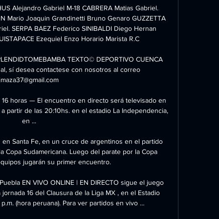
 Alejandro Gabriel M-18 CABRERA Matias Gabriel. 
N Mario Joaquin Grandinetti Bruno Genaro GUZZETTA 
iel. SERPA BAEZ Federico SINIBALDI Diego Hernan 
ISTAPACE Ezequiel Enzo Horario Marista R.C

PLENDIDTOMEBAMBA TEXTO© DEPORTIVO CUENCA 
l, sí desea contactese con nosotros al correo 
jmaza37@gmail.com

horas — El encuentro en directo será televisado en 
a partir de las 20:10hs. en el estadio La Independencia, 
en ...

 en Santa Fe, en un cruce de argentinos en el partido 
 la Copa Sudamericana. Luego del parate por la Copa 
quipos jugarán su primer encuentro.

. Puebla EN VIVO ONLINE | EN DIRECTO sigue el juego 
a jornada 16 del Clausura de la Liga MX , en el Estadio 
.m. (hora peruana). Para ver partidos en vivo …
