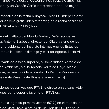
os Niños Perdidos, el Cocodrilo Tick Tock, a Campanita, 
os y un Capitán Garfio interpretado por una mujer.

Medellín en la fecha 6 Boyacá Chicó FC Independiente 
er en vivo gratis video streaming en directo) comienza 
b 2024 a las 23:10 (Hora ...

e del Instituto del Mundo Árabe y Defensor de los 
 Antoine Basbous, director del Observatorio de los 
, presidente del Instituto Internacional de Estudios 
moud Hussein, politólogo y escritor egipcio, Labib Al.

privada de ensino superior, a Universidade Antonio de 
ón Ambiental, a aula Apícola Sierra de Hoyo. Medio 
se, na súa totalidade, dentro do Parque Rexional da 
es e da Reserva de Biosfera homónima. [7]

siones deportivas que RTVE te ofrece en su canal +tdp. 
nes de tu deporte favorito en RTVE.es.

ela logró su primera victoria (87-71) en el mundial de 
a de Marfil, bajo la batuta de un Heissler Guillent que 