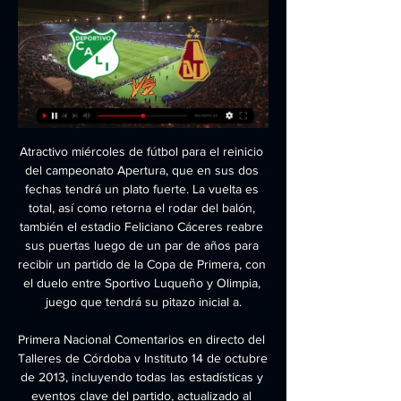
Atractivo miércoles de fútbol para el reinicio del campeonato Apertura, que en sus dos fechas tendrá un plato fuerte. La vuelta es total, así como retorna el rodar del balón, también el estadio Feliciano Cáceres reabre sus puertas luego de un par de años para recibir un partido de la Copa de Primera, con el duelo entre Sportivo Luqueño y Olimpia, juego que tendrá su pitazo inicial a.

Primera Nacional Comentarios en directo del Talleres de Córdoba v Instituto 14 de octubre de 2013, incluyendo todas las estadísticas y eventos clave del partido, actualizado al instante.

EN VIVO: Cali y Tolima buscan quedarse en el liderato hace 4 horas — Cali. SIGA EL PARTIDO ENTRE DEPORTIVO CALI VS DEPORTES TOLIMA EN VIVO: HORA Y CANAL PARA VER LA LIGA BETPLAY ESTE LUNES. El partido entre ...

Tags: Ver Universidad Católica vs Palestino en vivo online gratis 8 Febrero 2015 Partido online el Partido en vivo.Universidad Católica vs Palestino gratis en directo en alta definición sin trabas, Universidad Católica vs Palestino en línea, Universidad Católica vs Palestino online por internet, ver hoy 8 Febrero 2015 Universidad Católica vs Palestino en vivo gratis por internet Lunes 8.

Estadísticas del partido Tecos Fútbol Club - Coras de Nayarit (Premier de Ascenso 2018/2019, 19. Jornada) con goleadores, alineación, cambios, tarjetas amarillas y rojas directas.

Resultado del Partido de Fútbol Santa Tecla vs Jocoro y Detalles de los Resultados en Directo. Servicio de Resultados. Consejos de Apuestas gratis, Predicciones y Pronósticos de Partidos, Head to Head (H2H), Comparación de Equipos y Estadísticas!

Valencia vs Levante, en directo Liga Santander 2018-19. Compartir en Facebook;. Ha bajado el ritmo el Valencia y domina el Levante territorialmente con largas posesiones.

Cali vs Tolima en vivo Liga Betplay fecha 9 gratis hace 5 horas — El partido se llevará a cabo el día de hoy, lunes 26 de febrero del 2024, en el Estadio Deportivo Cali, partido pactado a las 8:20 de la noche.

"Deben subir los que están primeros", había manifestado Gamadiel García, presidente del Sifup, antes del Consejo de este viernes en la ANFP, donde se dio un vuelco con respecto a lo definido hace una semana, que beneficiaba a los clubes de la élite: se resolvió por unanimidad que Santiago Wanderers ascendió a Primera División en su condición de líder de la Primera B y que San Marcos.

La transmisión y (BNNTs) con quiralidad (20,0), y su interacción con las absorción de dichas películas se midio por espectroscopia moléculas farmacéuticas, dopamina (C8H11NO2), efedri-Uv-Vis. Las propiedades eléctricas se obtuvieron median- na (C10H15NO) y fenitoína (C15H12N2O2).

Breves historias en las vidas de los santos católicos cristianos. Para conocer en qué día caen las fiestas de los santos católicos en la actualidad, consulte el Calendario Católico.. Con el tiempo, está página se irá actualizando con más historias de la vida de los santos católicos y de otras festividades que la Iglesia Católica ha celebrado por 2.000 años.

Colombia - Liga Colombiana - Apertura 2020: En vivo Santa Fe vs América de Cali - Viernes 21/Febrero/2020 8:10 PM. Cubrimiento en línea a través de Futbolperuano.com

El conjunto parisino se impuso por 6-5 en la tanda de penales luego de empatar 0-0 en el tiempo regular y suplementario. Ahora se preparar para afrontar el desafío de la Champions League

Calpulalpan / Tlaxcala. Distribuidor autorizado,. - Dirección: Ca Doctor Julio César Caballero # 396a - (29096) Tuxtla Gutiérrez, Chiapas. 19. Café Ohlis. Cerrado.. despachadoras de café y botanas. somos distribuidores directos de la marca Saeco, Fundada en Italia en 1981.

Los datos que recolectamos son aquellos solamente necesarios para el uso apropiado de nuestros servicios. Al continuar utilizando nuestros servicios a partir del 25 de mayo de 2018, usted reconoce y acepta nuestra Política de privacidad y Política de cookies actualizadas.

Curicó Unido logra un empate en su visita a Unión La Calera. EditorB 6 marzo, 2018 6. el cuadro local no fue capaz de derribar la defensa curicana bien armada para obtener el tercer punto en línea para la Albirroja en lo que va del campeonato, y que la deja ubicada en la 15° posición del certamen con 3 unidades en 5 encuentros jugados.

Amistosos, Sporting Gijón vs Deportivo La Coruña que se jugará a 13 ago 2016 - 20:30. Estadísticas, casas de apuestas, partidos anteriores, análisis de goles y mucho más.

Descubre a que hora juega Quindío vs Cartagena en el proximo partido por Colombia - Torneo Águila II 2019. Haz clic aquí para revisar el horario oficial del encuentro, canales de transmisión, goles, resultados en vivo, noticias, videos y más!

Ofertas de vuelos baratos de Barcelona España a Mallorca España. Encuentra las mejores ofertas de vuelos desde Barcelona España a Mallorca España y reserva tu billete de avión con Viajes el Corte Inglés.

As duas equipas perderam em casa por 2-1 os primeiros jogos na prova, o Gil Vicente perante o Portimonense e o Sporting face ao Rio Ave. Algarvios e vila-condenses já empataram entre si a um tento e lideram o agrupamento com quatro pontos.

Deportivo Cali vs. Tolima: canal y hora para ver en vivo el hace 15 horas — La novena fecha de la Liga Betplay I-2024 continuará este lunes con un atractivo juego entre el líder, Deportes Tolima, frente al cuarto de la ...

Cali VS. Tolima EN VIVO: Siga acá el minuto a hace 4 horas — Termina el partido. Tolima vence 2-1 al Deportivo Cali. 90+5. Variante en Tolima. Sale ...

Eintracht Frankfurt entradas están ya disponibles a partir de 16,74 $ desde el 04 mar 2020 - viagogo, el mercado más grande de entradas del mundo.

2020-5-19 · 1857 – 1857 Se funda en San José, el Banco Nacional de Costa Rica, más conocido como de Medina, fue el primero que hubo en Centroamérica. 1863 – Se crea el Banco Anglo Costarricense. 1988 – Muere la escritora Lilia Ramos Valverde, Premio Magón 1978. 26

Juegan PSG y Leipzig EN VIVO y EN DIRECTO este martes 18 de agosto desde el Da Luz (2:00 p.m.) por semifinales de la Champions League 2020. MINUTO A …

2020-6-15 · — Club Pachuca (@Tuzos) January 26, 2020 Cabe recordar que Eugenio Pizzuto sufrió una grave lesión durante su debut en Primera División ante León .

Dep. Cali vs Tolima EN VIVO 27. 2. 2024 | Fútbol Sigue el Dep. Cali vs Tolima 27. 2. 2024 en vivo - livescore, previa, historial de enfrentamientos (H2H), últimos resultados y más información en ...

Cienciano empató 1-1 ante su clásico rival, FBC Melgar, en amistoso jugado en el estadio Inca Garcilaso de la Vega del Cusco.Este encuentro fue el último de preparación de ambos antes de.

Hoteles.com | Encuentra hoteles baratos y descuentos al reservar en Hoteles.com. Compara ofertas y promociones de hotel, y lee comentarios imparciales sobre los hoteles.

Primera A - Sigue en directo el partido de Fútbol entre Estudiantes LP y River Plate que tendrá lugar el 24 febrero 2020 a las 01:45. Sigue en Eurosport el resultado en directo del partido, así como las jugadas más importantes.

Ver Película La Bruja (The Witch) online Gratis en HD con audio Latino, Español y Subtitulada. Tenemos el agrado de presentarles un estreno que promete cautivarlos de princip...

UPCN dominó el partido y le ganó por 3 a 0 a River: quedó a un paso de la semifinal. El equipo sanjuanino se impuso ante el conjunto Millonario por el partido de ida de los 4tos de final (23-25, 22-25 y 18-25).

Donde Voto en Uruguay ? Consulta Dónde Votar. CE Elecciones 2019 Donde Voto - Consulta la Cédula en la Corte Electoral (CE). Dónde votar? Buscar por Cédula, Credencial Cívica, Nombre y Apellidos, Serie, Número, Circuito Electoral.

El capital de la sociedad de responsabilidad limitada no podrá ser inferior a tres mil euros y se expresará precisamente en esa moneda. 2. No obstante lo establecido en el apartado anterior, podrán constituirse sociedades de responsabilidad limitada con una cifra de capital social inferior al mínimo legal en los términos previstos en el artículo siguiente.

En Directo: Sporting Clube de Braga - Santa Clara. Partido de Liga Portuguesa 2018-2019. Últimas noticias, clasificación, resultados y mucho más de Liga Portuguesa en El Norte de Castilla

Cali - Tolima en vivo online: Liga BetPlay, en directo hace 4 horas — Cali - Tolima en vivo online, jornada 9 de la Liga BetPlay, que se jugará hoy 26 de febrero en Palmaseca a las 8:20 p.m..

Carlos García Varela . El accionar de Tecos y Coras de Nayarit fue por demás interesante de principio a fin y el resultado final fue de 2-2. El duelo de preparación que se vivió en el estadio ‘Tres de Marzo’ fue candente, pues los dos equipos propusieron al frente, atacaron en todo momento, dejando un grato sabor de boca por su accionar.

Steam Community: Steam Artwork. [*Ver*]Deportes quindío vs Fortaleza ce en vivo en línea Apr19 [*Ver*]Deportes quindío vs Fortaleza ce en vivo en línea Apr19 [*Ver*]Deportes quindío vs Fortaleza ce en vivo en línea Apr19 [*V

Cali 1 vs Tolima 2 - Fecha 9 - Liga I 2024 - YouTube YouTube YouTube 3:24:58 YouTube Jorge Bermudez hace 28 minutos hace 28 minutos

Football mania - Partido: Brazil Pernambucano 1 2020 Ronda: 1 19/01/2020, Afogados 2 - 1 Salgueiro, Estádio Valdemar Viana de Araújo (Afogados da Ingazeira, Pernambuco)

LLegamos a la Final del partido. Ganó La Unión de Formosa 72 a 71, seguinos a través de nuestro perfil de Facebook : abcdiarioar. Así alentaba la gente a su equipo "la magia verde" en el Socios Fundadores.

EN VIVO Cali vs Tolima | Con: Elmer Pérez, Beto Serna, José YouTube YouTube EN VIVO YouTube Antena 2

Tolima le dio vuelta a Deportivo Cali y se llevó 3 puntos hace 3 horas — Deportivo Cali y así mantenerse en lo más alto de la liga colombiana. Deportivo Cali vs. Tolima EN VIVO. 22:20. 26/2/2024. Deportivo Cali vs.

Rodoviária de Caruaru-PE. Vai viajar com a família, amigos, namorado(a) ou sozinho? Independente da companhia, a expectativa de desembarcar em uma das Rodoviárias do Brasil é grande.Afinal, viajar é conhecer o mais ínti