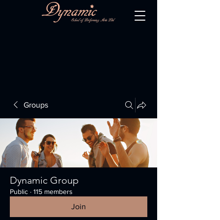
Groups
Dynamic Group
Public
·
115 members
Join