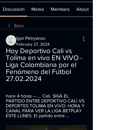
Discussion
Media
Members
About
Back
Igor Petryanov
February 27, 2024
Hoy Deportivo Cali vs 
Tolima en vivo EN VIVO - 
Liga Colombiana por el 
Fenómeno del Fútbol 
27.02.2024
hace 4 horas — ... Cali. SIGA EL 
PARTIDO ENTRE DEPORTIVO CALI VS 
DEPORTES TOLIMA EN VIVO: HORA Y 
CANAL PARA VER LA LIGA BETPLAY 
ESTE LUNES. El partido entre ...